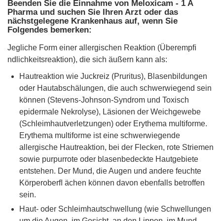
Beenden Sie die Einnahme von Meloxicam - 1 A
Pharma und suchen Sie Ihren Arzt oder das
nächstgelegene Krankenhaus auf, wenn Sie
Folgendes bemerken:
Jegliche Form einer allergischen Reaktion (Überempﬁ
ndlichkeitsreaktion), die sich äußern kann als:
Hautreaktion wie Juckreiz (Pruritus), Blasenbildungen
oder Hautabschälungen, die auch schwerwiegend sein
können (Stevens-Johnson-Syndrom und Toxisch
epidermale Nekrolyse), Läsionen der Weichgewebe
(Schleimhautverletzungen) oder Erythema multiforme.
Erythema multiforme ist eine schwerwiegende
allergische Hautreaktion, bei der Flecken, rote Striemen
sowie purpurrote oder blasenbedeckte Hautgebiete
entstehen. Der Mund, die Augen und andere feuchte
Körperoberﬂ ächen können davon ebenfalls betroffen
sein.
Haut- oder Schleimhautschwellung (wie Schwellungen
um die Augen, im Gesicht, an den Lippen, im Mund