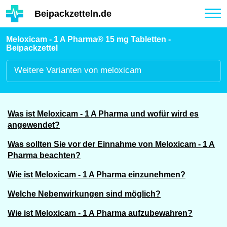
Hauptinhalt
Beipackzetteln.de
Tog
nav
Meloxicam - 1 A Pharma® 15 mg Tabletten -
Beipackzettel
Weitere
Varianten von meloxicam
Was ist Meloxicam - 1 A Pharma und wofür wird es
angewendet?
Was sollten Sie vor der Einnahme von Meloxicam - 1 A
Pharma beachten?
Wie ist Meloxicam - 1 A Pharma einzunehmen?
Welche Nebenwirkungen sind möglich?
Wie ist Meloxicam - 1 A Pharma aufzubewahren?