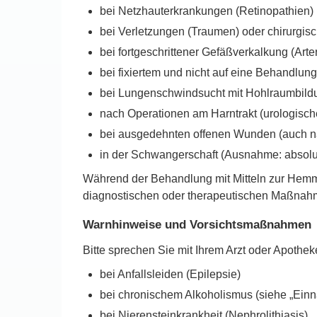
bei Netzhauterkrankungen (Retinopathien) 
bei Verletzungen (Traumen) oder chirurgis
bei fortgeschrittener Gefäßverkalkung (Arte
bei fixiertem und nicht auf eine Behandl
bei Lungenschwindsucht mit Hohlraumbild
nach Operationen am Harntrakt (urologisc
bei ausgedehnten offenen Wunden (auch nac
in der Schwangerschaft (Ausnahme: absolut
Während der Behandlung mit Mitteln zur Hemmu
diagnostischen oder therapeutischen Maßnahme
Warnhinweise und Vorsichtsmaßnahmen
Bitte sprechen Sie mit Ihrem Arzt oder Apoth
bei Anfallsleiden (Epilepsie)
bei chronischem Alkoholismus (siehe „Ein
bei Nierensteinkrankheit (Nephrolithiasis)