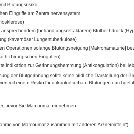
mit Blutungsrisiko
chen Eingriffe am Zentralnervensystem
riosklerose)
ung ansprechendem (behandlungsrefraktärem) Bluthochdruck (Hy
ung (kavernöser Lungentuberkulose)
hen Operationen solange Blutungsneigung [Makrohämaturie] bes
h chirurgischen Eingriffen)
e Indikation zur Gerinnungshemmung (Antikoagulation) bei leb
ng der Blutgerinnung sollte keine bildliche Darstellung der B
n mit einem Risiko für unkontrollierbare Blutungen durchgefü
eker, bevor Sie Marcoumar einnehmen
nahme von Marcoumar zusammen mit anderen Arzneimitteln“)