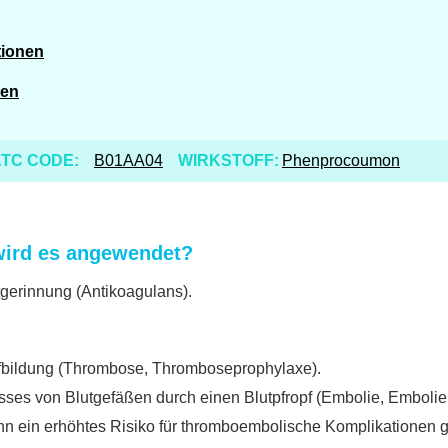
tionen
ten
TC CODE:
B01AA04
WIRKSTOFF:
Phenprocoumon
wird es angewendet?
tgerinnung (Antikoagulans).
fbildung (Thrombose, Thromboseprophylaxe).
es von Blutgefäßen durch einen Blutpfropf (Embolie, Embolie
n ein erhöhtes Risiko für thromboembolische Komplikationen g