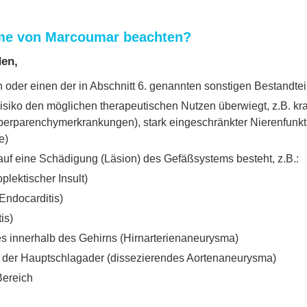
hme von Marcoumar beachten?
en,
der einen der in Abschnitt 6. genannten sonstigen Bestandteile
isiko den möglichen therapeutischen Nutzen überwiegt, z.B. k
erparenchymerkrankungen), stark eingeschränkter Nierenfunkti
e)
auf eine Schädigung (Läsion) des Gefäßsystems besteht, z.B.:
plektischer Insult)
Endocarditis)
is)
es innerhalb des Gehirns (Hirnarterienaneurysma)
 der Hauptschlagader (dissezierendes Aortenaneurysma)
Bereich