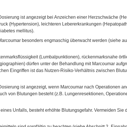
Dosierung ist angezeigt bei Anzeichen einer Herzschwäche (H
ruck (Hypertension), leichteren Lebererkrankungen (Hepatopa
iabetes mellitus).
t Marcoumar besonders engmaschig überwacht werden (siehe au
kenmarksflüssigkeit (Lumbalpunktionen), rückenmarksnahe ört
ngiographien) dürfen unter der Behandlung mit Marcoumar aufgr
hen Eingriffen ist das Nutzen-Risiko-Verhältnis zwischen Blutu
Dosierung ist angezeigt, wenn Marcoumar nach Operationen an
uch von Blutungen besteht (z.B. Lungenresektionen, Operation
eines Unfalls, besteht erhöhte Blutungsgefahr. Vermeiden Sie da
imitteln sind sorgfältig zu beachten (siehe Abschnitt 2 „Ein