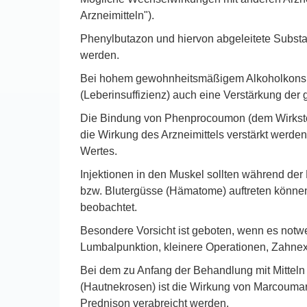
Arzneimitteln").
Phenylbutazon und hiervon abgeleitete Subst
werden.
Bei hohem gewohnheitsmäßigem Alkoholkonsu
(Leberinsuffizienz) auch eine Verstärkung d
Die Bindung von Phenprocoumon (dem Wirkstoff
die Wirkung des Arzneimittels verstärkt werde
Wertes.
Injektionen in den Muskel sollten während der
bzw. Blutergüsse (Hämatome) auftreten können.
beobachtet.
Besondere Vorsicht ist geboten, wenn es notwen
Lumbalpunktion, kleinere Operationen, Zahnext
Bei dem zu Anfang der Behandlung mit Mittel
(Hautnekrosen) ist die Wirkung von Marcoumar
Prednison verabreicht werden.