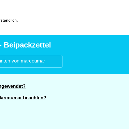
ständlich.
 Beipackzettel
anten von marcoumar
angewendet?
 Marcoumar beachten?
?