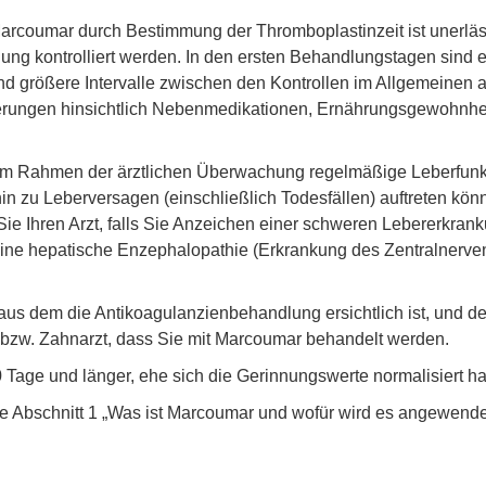
arcoumar durch Bestimmung der Thromboplastinzeit ist unerläss
 kontrolliert werden. In den ersten Behandlungstagen sind en
 sind größere Intervalle zwischen den Kontrollen im Allgemeine
derungen hinsichtlich Nebenmedikationen, Ernährungsgewohnhei
 im Rahmen der ärztlichen Überwachung regelmäßige Leberfunk
 zu Leberversagen (einschließlich Todesfällen) auftreten kön
Sie Ihren Arzt, falls Sie Anzeichen einer schweren Lebererkr
eine hepatische Enzephalopathie (Erkrankung des Zentralnerve
 aus dem die Antikoagulanzienbehandlung ersichtlich ist, und den
 bzw. Zahnarzt, dass Sie mit Marcoumar behandelt werden.
 Tage und länger, ehe sich die Gerinnungswerte normalisiert h
he Abschnitt 1 „Was ist Marcoumar und wofür wird es angewende