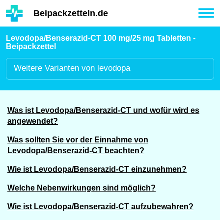
Hauptinhalt
Beipackzetteln.de
Tog
nav
Levodopa/Benserazid-CT 100 mg/25 mg Tabletten -
Beipackzettel
Weitere
Varianten von levodopa
Was ist Levodopa/Benserazid-CT und wofür wird es
angewendet?
Was sollten Sie vor der Einnahme von
Levodopa/Benserazid-CT beachten?
Wie ist Levodopa/Benserazid-CT einzunehmen?
Welche Nebenwirkungen sind möglich?
Wie ist Levodopa/Benserazid-CT aufzubewahren?