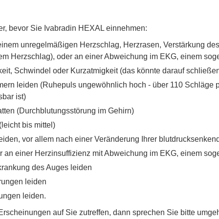
ker, bevor Sie Ivabradin HEXAL einnehmen:
einem unregelmäßigen Herzschlag, Herzrasen, Verstärkung de
gem Herzschlag), oder an einer Abweichung im EKG, einem so
, Schwindel oder Kurzatmigkeit (das könnte darauf schließen l
ern leiden (Ruhepuls ungewöhnlich hoch - über 110 Schläge p
bar ist)
tten (Durchblutungsstörung im Gehirn)
eicht bis mittel)
leiden, vor allem nach einer Veränderung Ihrer blutdrucksenke
r an einer Herzinsuffizienz mit Abweichung im EKG, einem sog
krankung des Auges leiden
rungen leiden
ungen leiden.
scheinungen auf Sie zutreffen, dann sprechen Sie bitte umgeh