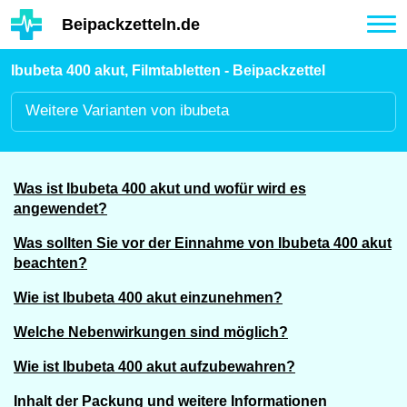
Hauptinhalt
Beipackzetteln.de
Tog
nav
Ibubeta 400 akut, Filmtabletten - Beipackzettel
Weitere
Varianten von ibubeta
Was ist Ibubeta 400 akut und wofür wird es
angewendet?
Was sollten Sie vor der Einnahme von Ibubeta 400 akut
beachten?
Wie ist Ibubeta 400 akut einzunehmen?
Welche Nebenwirkungen sind möglich?
Wie ist Ibubeta 400 akut aufzubewahren?
Inhalt der Packung und weitere Informationen