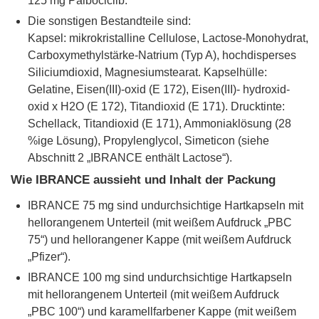
125 mg Palbociclib.
Die sonstigen Bestandteile sind:
Kapsel: mikrokristalline Cellulose, Lactose-Monohydrat,
Carboxymethylstärke-Natrium (Typ A), hochdisperses
Siliciumdioxid, Magnesiumstearat. Kapselhülle:
Gelatine, Eisen(III)-oxid (E 172), Eisen(III)- hydroxid-
oxid x H2O (E 172), Titandioxid (E 171). Drucktinte:
Schellack, Titandioxid (E 171), Ammoniaklösung (28
%ige Lösung), Propylenglycol, Simeticon (siehe
Abschnitt 2 „IBRANCE enthält Lactose“).
Wie IBRANCE aussieht und Inhalt der Packung
IBRANCE 75 mg sind undurchsichtige Hartkapseln mit
hellorangenem Unterteil (mit weißem Aufdruck „PBC
75“) und hellorangener Kappe (mit weißem Aufdruck
„Pfizer“).
IBRANCE 100 mg sind undurchsichtige Hartkapseln
mit hellorangenem Unterteil (mit weißem Aufdruck
„PBC 100“) und karamellfarbener Kappe (mit weißem