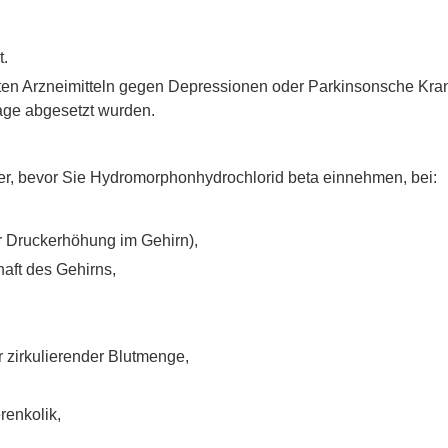
t.
mten Arzneimitteln gegen Depressionen oder Parkinsonsche K
Tage abgesetzt wurden.
ker, bevor Sie Hydromorphonhydrochlorid beta einnehmen, bei:
r Druckerhöhung im Gehirn),
haft des Gehirns,
 zirkulierender Blutmenge,
renkolik,