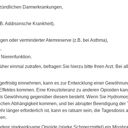
zündlichen Darmerkrankungen,
. Addisonsche Krankheit),
en oder verminderter Atemreserve (z.B. bei Asthma),
,
 Nierenfunktion.
üher einmal zutrafen, befragen Sie hierzu bitte Ihren Arzt. Bei 
erfristig einnehmen, kann es zur Entwicklung einer Gewöhnung
ffektes kommen. Eine Kreuztoleranz zu anderen Opioiden kann b
ds Gewöhnung gegenüber diesem besteht. Wenn Sie Hydromorph
lichen Abhängigkeit kommen, und bei abrupter Beendigung der 
länger erforderlich ist, kann es ratsam sein, die Tagesdosis a
en.
dere starkwirksame Opioide (starke Schmerzmittel) ein Missbra