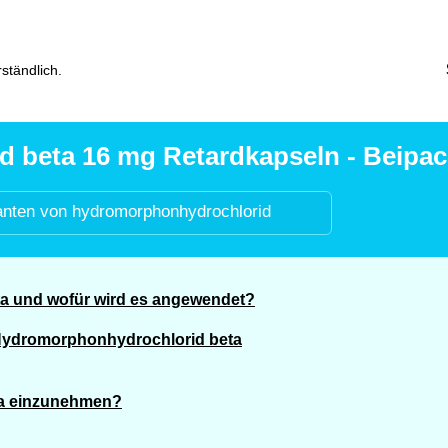
ständlich.
beta 16 mg Retardkapseln - Beipack
anten von hydromorphonhydrochlorid
a und wofür wird es angewendet?
 Hydromorphonhydrochlorid beta
ta einzunehmen?
?