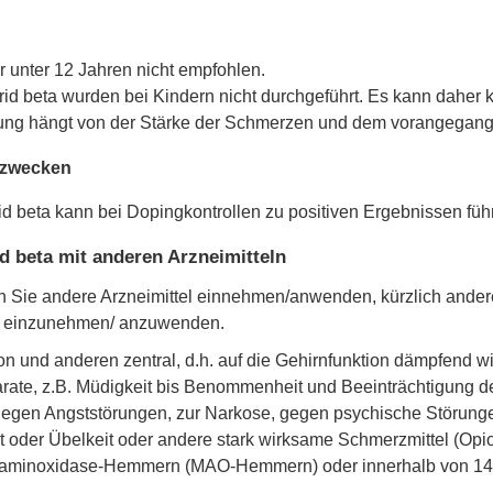
 unter 12 Jahren nicht empfohlen.
id beta wurden bei Kindern nicht durchgeführt. Es kann daher 
ung hängt von der Stärke der Schmerzen und dem vorangegange
gzwecken
beta kann bei Dopingkontrollen zu positiven Ergebnissen füh
beta mit anderen Arzneimitteln
enn Sie andere Arzneimittel einnehmen/anwenden, kürzlich an
el einzunehmen/ anzuwenden.
und anderen zentral, d.h. auf die Gehirnfunktion dämpfend wi
te, z.B. Müdigkeit bis Benommenheit und Beeinträchtigung der 
l gegen Angststörungen, zur Narkose, gegen psychische Störun
 oder Übelkeit oder andere stark wirksame Schmerzmittel (Opio
Monoaminoxidase-Hemmern (MAO-Hemmern) oder innerhalb von 