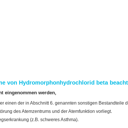
hme von Hydromorphonhydrochlorid beta beach
cht eingenommen werden,
r einen der in Abschnitt 6. genannten sonstigen Bestandteile de
törung des Atemzentrums und der Atemfunktion vorliegt.
egserkrankung (z.B. schweres Asthma).