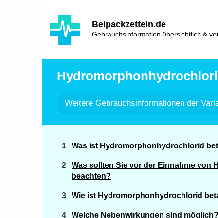
Hauptinhalt
Hlavní
Beipackzetteln.de
navigace
Gebrauchsinformation übersichtlich & ver
Hydromorphonhydrochlorid 
Weitere
Gebrauchsinformationen der
Vari
Was ist Hydromorphonhydrochlorid bet
Was sollten Sie vor der Einnahme von
beachten?
Wie ist Hydromorphonhydrochlorid be
Welche Nebenwirkungen sind möglich