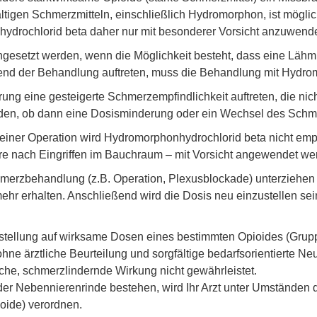
tigen Schmerzmitteln, einschließlich Hydromorphon, ist mögli
hydrochlorid beta daher nur mit besonderer Vorsicht anzuwend
gesetzt werden, wenn die Möglichkeit besteht, dass eine Lähmung
rend der Behandlung auftreten, muss die Behandlung mit Hydr
ung eine gesteigerte Schmerzempfindlichkeit auftreten, die nic
den, ob dann eine Dosisminderung oder ein Wechsel des Schmerzm
 einer Operation wird Hydromorphonhydrochlorid beta nicht emp
e nach Eingriffen im Bauchraum – mit Vorsicht angewendet we
merzbehandlung (z.B. Operation, Plexusblockade) unterziehen
ehr erhalten. Anschließend wird die Dosis neu einzustellen sei
instellung auf wirksame Dosen eines bestimmten Opioides (Grup
ne ärztliche Beurteilung und sorgfältige bedarfsorientierte Ne
liche, schmerzlindernde Wirkung nicht gewährleistet.
der Nebennierenrinde bestehen, wird Ihr Arzt unter Umständen d
oide) verordnen.