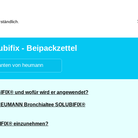
ständlich.
ifix - Beipackzettel
anten von heumann
FIX® und wofür wird er angewendet?
n HEUMANN Bronchialtee SOLUBIFIX®
IFIX® einzunehmen?
?