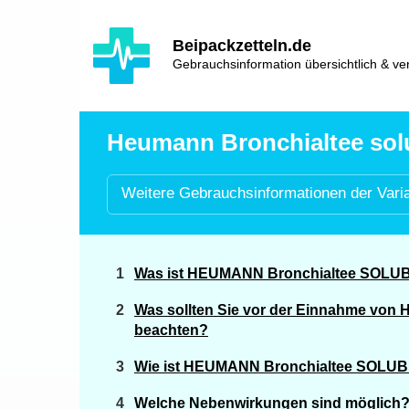
Hauptinhalt
Hlavní
Beipackzetteln.de
navigace
Gebrauchsinformation übersichtlich & ver
Heumann Bronchialtee solub
Weitere
Gebrauchsinformationen der
Vari
Was ist HEUMANN Bronchialtee SOLUBI
Was sollten Sie vor der Einnahme vo
beachten?
Wie ist HEUMANN Bronchialtee SOLUB
Welche Nebenwirkungen sind möglich