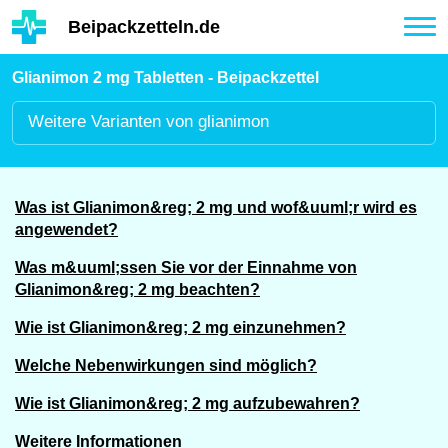
Hauptinhalt
Beipackzetteln.de
Tog
nav
Glianimon 2 mg Tabletten - Beipackzettel
Weitere
Varianten von glianimon
Was ist Glianimon&reg; 2 mg und wof&uuml;r wird es
angewendet?
Was m&uuml;ssen Sie vor der Einnahme von
Glianimon&reg; 2 mg beachten?
Wie ist Glianimon&reg; 2 mg einzunehmen?
Welche Nebenwirkungen sind möglich?
Wie ist Glianimon&reg; 2 mg aufzubewahren?
Weitere Informationen