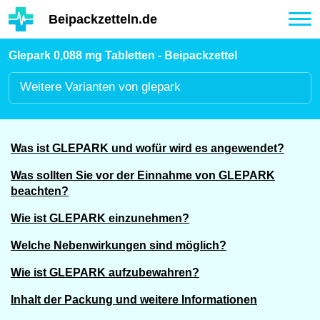
Hauptinhalt
Beipackzetteln.de
Tog
nav
Glepark 0,088 mg Tabletten - Beipackzettel
Weitere
Varianten von glepark
Was ist GLEPARK und wofür wird es angewendet?
Was sollten Sie vor der Einnahme von GLEPARK
beachten?
Wie ist GLEPARK einzunehmen?
Welche Nebenwirkungen sind möglich?
Wie ist GLEPARK aufzubewahren?
Inhalt der Packung und weitere Informationen