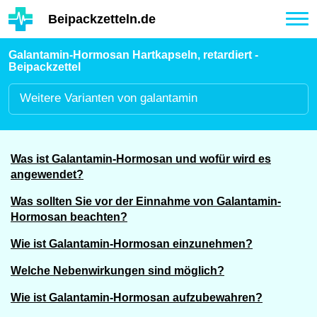
Hauptinhalt
Beipackzetteln.de
Tog
nav
Galantamin-Hormosan Hartkapseln, retardiert -
Beipackzettel
Weitere
Varianten von galantamin
Was ist Galantamin-Hormosan und wofür wird es
angewendet?
Was sollten Sie vor der Einnahme von Galantamin-
Hormosan beachten?
Wie ist Galantamin-Hormosan einzunehmen?
Welche Nebenwirkungen sind möglich?
Wie ist Galantamin-Hormosan aufzubewahren?