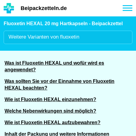
Hauptinhalt
Beipackzetteln.de
Tog
nav
Fluoxetin HEXAL 20 mg Hartkapseln - Beipackzettel
Weitere
Varianten von fluoxetin
Was ist Fluoxetin HEXAL und wofür wird es
angewendet?
Was sollten Sie vor der Einnahme von Fluoxetin
HEXAL beachten?
Wie ist Fluoxetin HEXAL einzunehmen?
Welche Nebenwirkungen sind möglich?
Wie ist Fluoxetin HEXAL aufzubewahren?
Inhalt der Packung und weitere Informationen