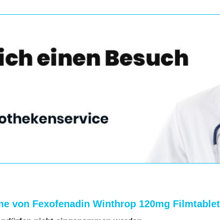
hme von Fexofenadin Winthrop 120mg Filmtable