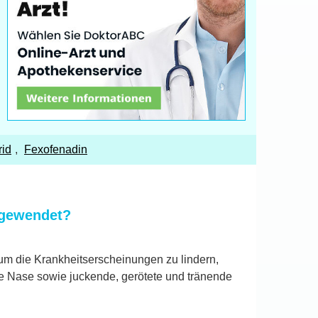
rid
,
Fexofenadin
ngewendet?
m die Krankheitserscheinungen zu lindern,
fte Nase sowie juckende, gerötete und tränende