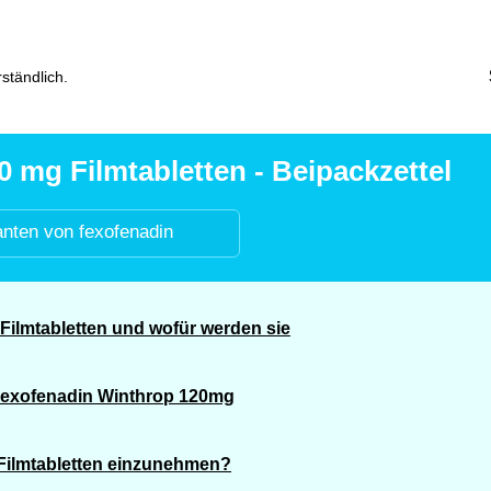
ständlich.
 mg Filmtabletten - Beipackzettel
anten von fexofenadin
ilmtabletten und wofür werden sie
 Fexofenadin Winthrop 120mg
Filmtabletten einzunehmen?