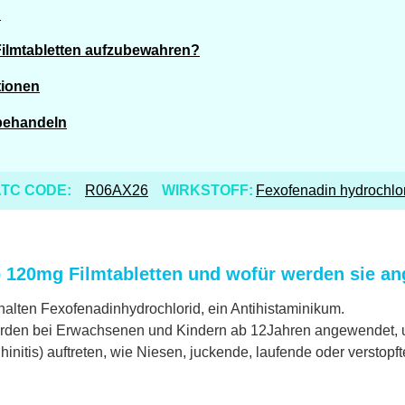
?
ilmtabletten aufzubewahren?
tionen
 behandeln
TC CODE:
R06AX26
WIRKSTOFF:
Fexofenadin hydrochlo
 120mg Filmtabletten und wofür werden sie a
alten Fexofenadinhydrochlorid, ein Antihistaminikum.
rden bei Erwachsenen und Kindern ab 12Jahren angewendet, u
initis) auftreten, wie Niesen, juckende, laufende oder verstop