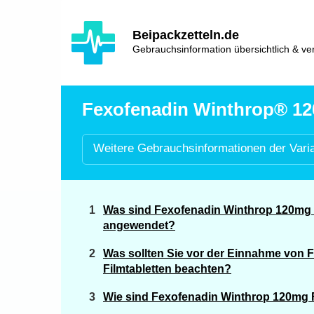
Hauptinhalt
Hlavní
Beipackzetteln.de
navigace
Gebrauchsinformation übersichtlich & ver
Fexofenadin Winthrop® 120
Weitere
Gebrauchsinformationen der
Vari
Was sind Fexofenadin Winthrop 120mg F
angewendet?
Was sollten Sie vor der Einnahme von
Filmtabletten beachten?
Wie sind Fexofenadin Winthrop 120mg 