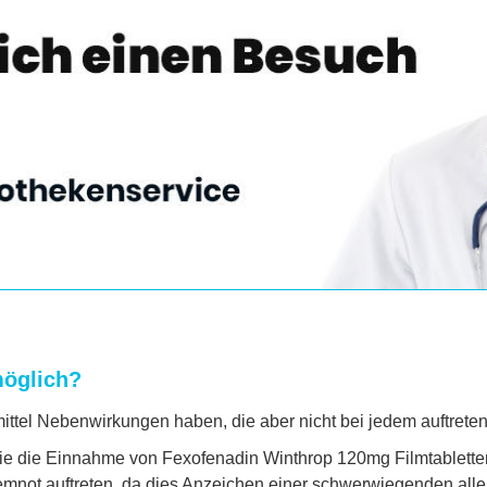
öglich?
mittel Nebenwirkungen haben, die aber nicht bei jedem auftrete
n Sie die Einnahme von Fexofenadin Winthrop 120mg Filmtablett
mnot auftreten, da dies Anzeichen einer schwerwiegenden alle