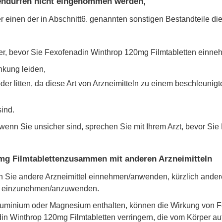
endürfen nicht eingenommen werden,
einen der in Abschnitt6. genannten sonstigen Bestandteile dies
ker, bevor Sie Fexofenadin Winthrop 120mg Filmtabletten einne
nkung leiden,
der litten, da diese Art von Arzneimitteln zu einem beschleuni
sind.
r wenn Sie unsicher sind, sprechen Sie mit Ihrem Arzt, bevor S
mg Filmtablettenzusammen mit anderen Arzneimitteln
enn Sie andere Arzneimittel einnehmen/anwenden, kürzlich and
el einzunehmen/anzuwenden.
uminium oder Magnesium enthalten, können die Wirkung von F
din Winthrop 120mg Filmtabletten verringern, die vom Körper a