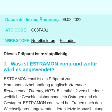
Datum der letzten Änderung:
09.08.2022
ATC CODE:
G03FA01
WIRKSTOFF:
Norethisteron
,
Estradiol
Dieses Präparat ist rezeptpflichtig.
1
Was ist ESTRAMON conti und wofür
wird es angewendet?
ESTRAMON conti ist ein Präparat zur
Hormonersatzbehandlung (englisch:
H
ormone
R
eplacement
T
herapy, HRT
). Es enthält 2 verschiedene
weibliche Geschlechtshormone, ein Östrogen und ein
Gestagen. ESTRAMON conti wird bei Frauen nach den
Wechseljahren angewendet, deren letzte Monatsblutung