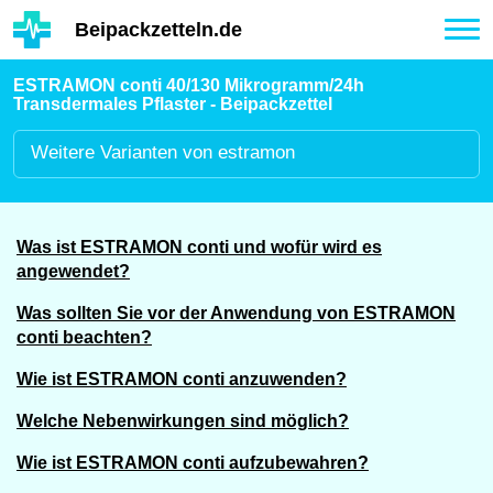
Hauptinhalt
Beipackzetteln.de
Tog
nav
ESTRAMON conti 40/130 Mikrogramm/24h
Transdermales Pflaster - Beipackzettel
Weitere
Varianten von estramon
Was ist ESTRAMON conti und wofür wird es
angewendet?
Was sollten Sie vor der Anwendung von ESTRAMON
conti beachten?
Wie ist ESTRAMON conti anzuwenden?
Welche Nebenwirkungen sind möglich?
Wie ist ESTRAMON conti aufzubewahren?