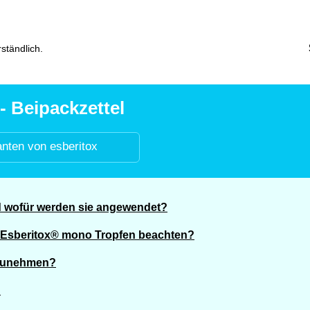
ständlich.
- Beipackzettel
anten von esberitox
 wofür werden sie angewendet?
 Esberitox® mono Tropfen beachten?
nzunehmen?
?