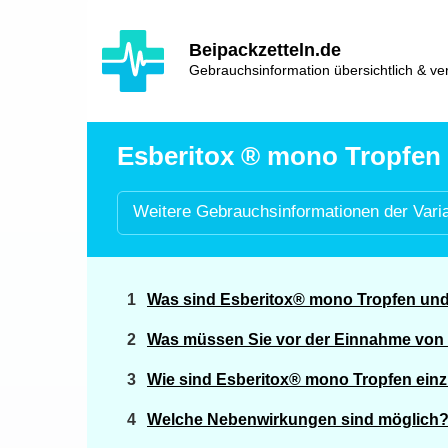
Hauptinhalt
Hlavní
Beipackzetteln.de
navigace
Gebrauchsinformation übersichtlich & ver
Esberitox ® mono Tropfen 
Weitere
Gebrauchsinformationen der
Vari
Was sind Esberitox® mono Tropfen und
Was müssen Sie vor der Einnahme von
Wie sind Esberitox® mono Tropfen ei
Welche Nebenwirkungen sind möglich