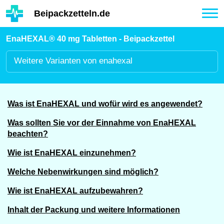
Hauptinhalt
Beipackzetteln.de
Tog
nav
EnaHEXAL® 40 mg Tabletten - Beipackzettel
Weitere
Varianten von enahexal
Was ist EnaHEXAL und wofür wird es angewendet?
Was sollten Sie vor der Einnahme von EnaHEXAL
beachten?
Wie ist EnaHEXAL einzunehmen?
Welche Nebenwirkungen sind möglich?
Wie ist EnaHEXAL aufzubewahren?
Inhalt der Packung und weitere Informationen