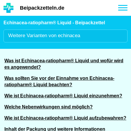
Hauptinhalt
Beipackzetteln.de
Tog
nav
Echinacea-ratiopharm® Liquid - Beipackzettel
Weitere
Varianten von echinacea
Was ist Echinacea-ratiopharm® Liquid und wofür wird
es angewendet?
Was sollten Sie vor der Einnahme von Echinacea-
ratiopharm® Liquid beachten?
Wie ist Echinacea-ratiopharm® Liquid einzunehmen?
Welche Nebenwirkungen sind möglich?
Wie ist Echinacea-ratiopharm® Liquid aufzubewahren?
Inhalt der Packung und weitere Informationen