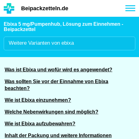
Hauptinhalt
Beipackzetteln.de
Tog
nav
Ebixa 5 mg/Pumpenhub, Lösung zum Einnehmen -
Beipackzettel
Weitere
Varianten von ebixa
Was ist Ebixa und wofür wird es angewendet?
Was sollten Sie vor der Einnahme von Ebixa
beachten?
Wie ist Ebixa einzunehmen?
Welche Nebenwirkungen sind möglich?
Wie ist Ebixa aufzubewahren?
Inhalt der Packung und weitere Informationen