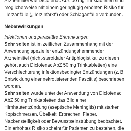
Arzneimittel wie Diclofenac AbZ 50 mg Trinktabletten sind
möglicherweise mit einem geringfügig erhöhten Risiko für
Herzanfälle („Herzinfarkt“) oder Schlaganfälle verbunden.
Nebenwirkungen
Infektionen und parasitäre Erkrankungen
Sehr selten
ist im zeitlichen Zusammenhang mit der
Anwendung spezieller entzündungshemmender
Arzneimittel (nicht-steroidaler Antiphlogistika; zu diesen
gehört auch Diclofenac AbZ 50 mg Trinktabletten) eine
Verschlechterung infektionsbedingter Entzündungen (z. B.
Entwicklung einer nekrotisierenden Fasciitis) beschrieben
worden.
Sehr selten
wurde unter der Anwendung von Diclofenac
AbZ 50 mg Trinktabletten das Bild einer
Hirnhautentzündung (aseptische Meningitis) mit starken
Kopfschmerzen, Übelkeit, Erbrechen, Fieber,
Nackensteifigkeit oder Bewusstseinstrübung beobachtet.
Ein erhöhtes Risiko scheint für Patienten zu bestehen, die