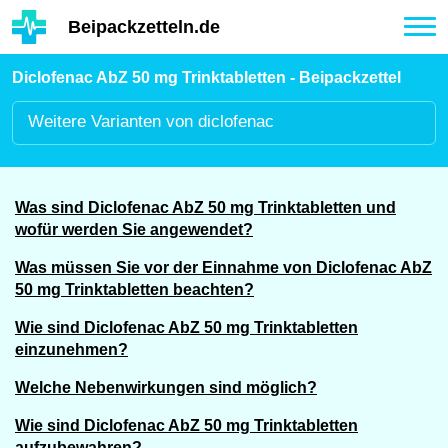
Hauptinhalt
Beipackzetteln.de
Tog
nav
Diclofenac AbZ 50 mg Trinktabletten - Beipackzettel
Weitere
Varianten von diclofenac
Was sind Diclofenac AbZ 50 mg Trinktabletten und
wofür werden Sie angewendet?
Was müssen Sie vor der Einnahme von Diclofenac AbZ
50 mg Trinktabletten beachten?
Wie sind Diclofenac AbZ 50 mg Trinktabletten
einzunehmen?
Welche Nebenwirkungen sind möglich?
Wie sind Diclofenac AbZ 50 mg Trinktabletten
aufzubewahren?