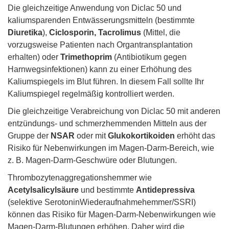
Die gleichzeitige Anwendung von Diclac 50 und
kaliumsparenden Entwässerungsmitteln (bestimmte
Diuretika
),
Ciclosporin,
Tacrolimus
(Mittel, die
vorzugsweise Patienten nach Organtransplantation
erhalten) oder
Trimethoprim
(Antibiotikum gegen
Harnwegsinfektionen) kann zu einer Erhöhung des
Kaliumspiegels im Blut führen. In diesem Fall sollte Ihr
Kaliumspiegel regelmäßig kontrolliert werden.
Die gleichzeitige Verabreichung von Diclac 50 mit anderen
entzündungs- und schmerzhemmenden Mitteln aus der
Gruppe der
NSAR
oder mit
Glukokortikoiden
erhöht das
Risiko für Nebenwirkungen im Magen-Darm-Bereich, wie
z. B. Magen-Darm-Geschwüre oder Blutungen.
Thrombozytenaggregationshemmer wie
Acetylsalicylsäure
und bestimmte
Antidepressiva
(selektive SerotoninWiederaufnahmehemmer/SSRI)
können das Risiko für Magen-Darm-Nebenwirkungen wie
Magen-Darm-Blutungen erhöhen. Daher wird die