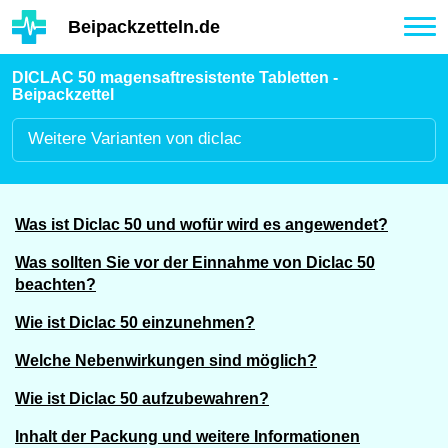
Hauptinhalt
Beipackzetteln.de
Tog
nav
DICLAC 50 magensaftresistente Tabletten -
Beipackzettel
Weitere
Varianten von diclac
Was ist Diclac 50 und wofür wird es angewendet?
Was sollten Sie vor der Einnahme von Diclac 50
beachten?
Wie ist Diclac 50 einzunehmen?
Welche Nebenwirkungen sind möglich?
Wie ist Diclac 50 aufzubewahren?
Inhalt der Packung und weitere Informationen