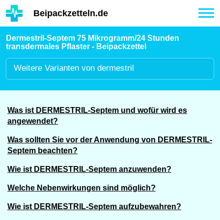
Hauptinhalt
Beipackzetteln.de
Tog
nav
Dermestril-Septem 75 Mikrogramm/24 Stunden
transdermales Pflaster - Beipackzettel
Weitere
Varianten von dermestril
Was ist DERMESTRIL-Septem und wofür wird es
angewendet?
Was sollten Sie vor der Anwendung von DERMESTRIL-
Septem beachten?
Wie ist DERMESTRIL-Septem anzuwenden?
Welche Nebenwirkungen sind möglich?
Wie ist DERMESTRIL-Septem aufzubewahren?