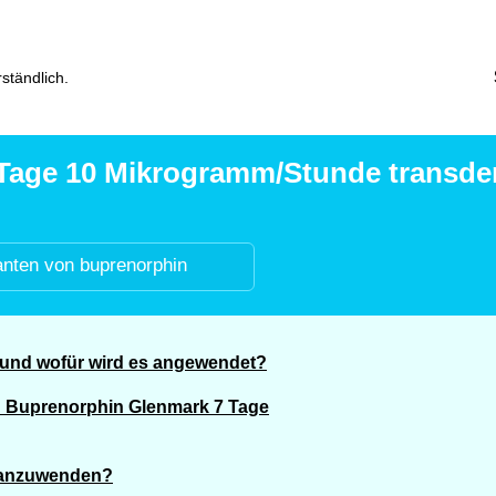
ständlich.
age 10 Mikrogramm/Stunde transderm
anten von buprenorphin
 und wofür wird es angewendet?
n Buprenorphin Glenmark 7 Tage
e anzuwenden?