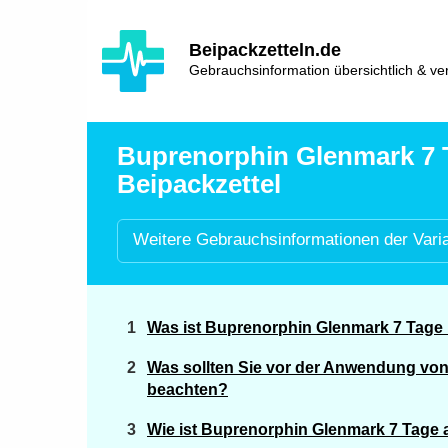
Hauptinhalt
Hlavní
Beipackzetteln.de
navigace
Gebrauchsinformation übersichtlich & ver
Buprenorphin Glenmark 7 T
Beipackzettel
Weitere
Gebrauchsinformationen der
Vari
Was ist Buprenorphin Glenmark 7 Tage
Was sollten Sie vor der Anwendung vo
beachten?
Wie ist Buprenorphin Glenmark 7 Tag