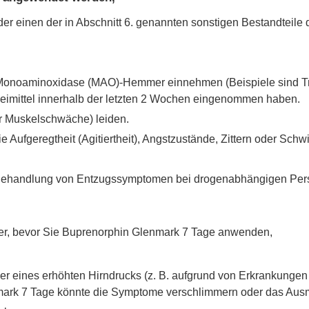
r einen der in Abschnitt 6. genannten sonstigen Bestandteile d
 Monoaminoxidase (MAO)-Hemmer einnehmen (Beispiele sind Tra
neimittel innerhalb der letzten 2 Wochen eingenommen haben.
r Muskelschwäche) leiden.
Aufgeregtheit (Agitiertheit), Angstzustände, Zittern oder Schw
r Behandlung von Entzugssymptomen bei drogenabhängigen Pe
eker, bevor Sie Buprenorphin Glenmark 7 Tage anwenden,
er eines erhöhten Hirndrucks (z. B. aufgrund von Erkrankunge
nmark 7 Tage könnte die Symptome verschlimmern oder das Ausm