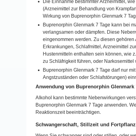
Die Einnahme bestimmter Arzneimittel, wie
(Arzneimittel zur Behandlung von Krampfa
Wirkung von Buprenorphin Glenmark 7 Tag
Buprenorphin Glenmark 7 Tage kann bei m
verlangsamen oder dämpfen. Diese Nebenwir
eingenommen werden. Zu diesen gehören Ar
Erkrankungen, Schlafmittel, Arzneimittel z
Hustenmitteln enthalten sein können, wie z
zu Schläfrigkeit führen, oder Narkosemittel 
Buprenorphin Glenmark 7 Tage darf nur mit
Angstzuständen oder Schlafstörungen) ei
Anwendung von Buprenorphin Glenmark 
Alkohol kann bestimmte Nebenwirkungen verstä
Buprenorphin Glenmark 7 Tage anwenden. Wen
Reaktionszeit beeinträchtigen.
Schwangerschaft, Stillzeit und Fortpflan
Wenn Sie schwanger sind oder stillen, oder w