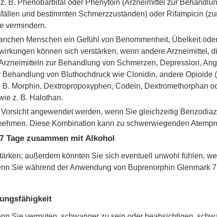
 z. B. Phenobarbital oder Phenytoin (Arzneimittel zur Behandl
nfällen und bestimmten Schmerzzuständen) oder Rifampicin (zu
e vermindern.
anchen Menschen ein Gefühl von Benommenheit, Übelkeit ode
kungen können sich verstärken, wenn andere Arzneimittel, die
zneimitteln zur Behandlung von Schmerzen, Depression, Angs
ur Behandlung von Bluthochdruck wie Clonidin, andere Opioide 
. B. Morphin, Dextropropoxyphen, Codein, Dextromethorphan ode
wie z. B. Halothan.
 Vorsicht angewendet werden, wenn Sie gleichzeitig Benzodiaz
nnehmen. Diese Kombination kann zu schwerwiegenden Atempr
7 Tage zusammen mit Alkohol
rken; außerdem könnten Sie sich eventuell unwohl fühlen, wen
n Sie während der Anwendung von Buprenorphin Glenmark 7 Ta
zungsfähigkeit
enn Sie vermuten, schwanger zu sein oder beabsichtigen, schwa