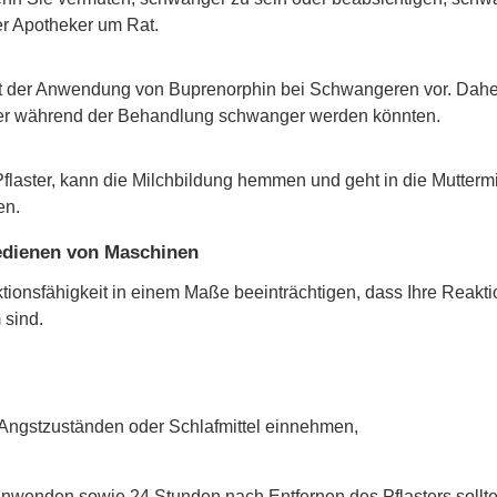
er Apotheker um Rat.
it der Anwendung von Buprenorphin bei Schwangeren vor. Dahe
er während der Behandlung schwanger werden könnten.
Pflaster, kann die Milchbildung hemmen und geht in die Mutterm
en.
Bedienen von Maschinen
onsfähigkeit in einem Maße beeinträchtigen, dass Ihre Reaktion
 sind.
 Angstzuständen oder Schlafmittel einnehmen,
wenden sowie 24 Stunden nach Entfernen des Pflasters sollten