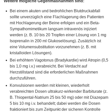
Weitere mögliche Gegenmaßnahmen sind:
Bei einem akuten und bedrohlichen Blutdruckabfall
sollte unverzüglich eine Flachlagerung des Patienten
mit Hochlagerung der Beine erfolgen und ein Beta-
Sympathomimetikum langsam intravenös injiziert
werden (z. B. 10 bis 20 Tropfen einer Lösung von 1 mg
Isoprenalin in 200 ml Glukoselösung). Zusätzlich ist
eine Volumensubstitution vorzunehmen (z. B. mit
kristalloiden Lösungen).
Bei erhöhtem Vagotonus (Bradykardie) wird Atropin (0,5
bis 1,0 mg i.v.) verabreicht. Bei Verdacht auf
Herzstillstand sind die erforderlichen Maßnahmen
durchzuführen.
Konvulsionen werden mit kleinen, wiederholt
verabreichten Dosen ultrakurz-wirkender Barbiturate (z.
B. Thiopental-Natrium 25 bis 50 mg) oder mit Diazepam
5 bis 10 mg i.v. behandelt; dabei werden die Dosen
fraktioniert bis zum Zeitpunkt der sicheren Kontrolle