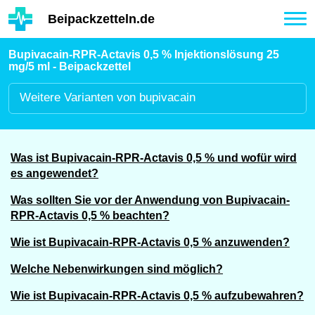
Hauptinhalt
Beipackzetteln.de
Tog
nav
Bupivacain-RPR-Actavis 0,5 % Injektionslösung 25
mg/5 ml - Beipackzettel
Weitere
Varianten von bupivacain
Was ist Bupivacain-RPR-Actavis 0,5 % und wofür wird
es angewendet?
Was sollten Sie vor der Anwendung von Bupivacain-
RPR-Actavis 0,5 % beachten?
Wie ist Bupivacain-RPR-Actavis 0,5 % anzuwenden?
Welche Nebenwirkungen sind möglich?
Wie ist Bupivacain-RPR-Actavis 0,5 % aufzubewahren?