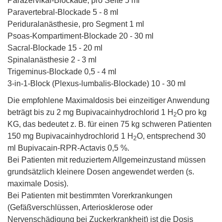
Parazervikal-Blockade, pro Seite 5 ml
Paravertebral-Blockade 5 - 8 ml
Periduralanästhesie, pro Segment 1 ml
Psoas-Kompartiment-Blockade 20 - 30 ml
Sacral-Blockade 15 - 20 ml
Spinalanästhesie 2 - 3 ml
Trigeminus-Blockade 0,5 - 4 ml
3-in-1-Block (Plexus-lumbalis-Blockade) 10 - 30 ml
Die empfohlene Maximaldosis bei einzeitiger Anwendung
beträgt bis zu 2 mg Bupivacainhydrochlorid 1 H
O pro kg
2
KG, das bedeutet z. B. für einen 75 kg schweren Patienten
150 mg Bupivacainhydrochlorid 1 H
O, entsprechend 30
2
ml Bupivacain-RPR-Actavis 0,5 %.
Bei Patienten mit reduziertem Allgemeinzustand müssen
grundsätzlich kleinere Dosen angewendet werden (s.
maximale Dosis).
Bei Patienten mit bestimmten Vorerkrankungen
(Gefäßverschlüssen, Arteriosklerose oder
Nervenschädigung bei Zuckerkrankheit) ist die Dosis