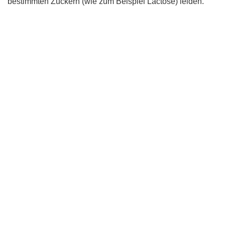
bestimmten Zuckern (wie zum Beispiel Lactose) leiden.