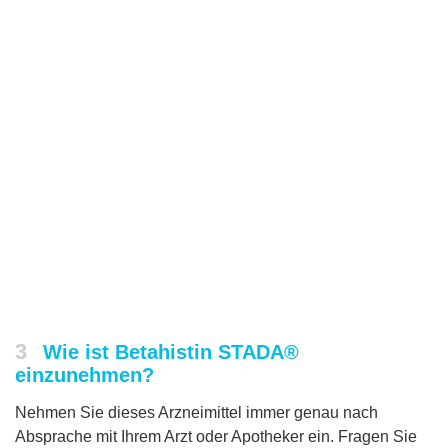
3
Wie ist Betahistin STADA®
einzunehmen?
Nehmen Sie dieses Arzneimittel immer genau nach
Absprache mit Ihrem Arzt oder Apotheker ein. Fragen Sie