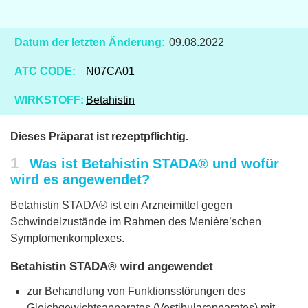
Datum der letzten Änderung:
09.08.2022
ATC CODE:
N07CA01
WIRKSTOFF:
Betahistin
Dieses Präparat ist rezeptpflichtig.
1
Was ist Betahistin STADA® und wofür
wird es angewendet?
Betahistin STADA® ist ein Arzneimittel gegen
Schwindelzustände im Rahmen des Menière’schen
Symptomenkomplexes.
Betahistin STADA® wird angewendet
zur Behandlung von Funktionsstörungen des
Gleichgewichtsapparates (Vestibularapparates) mit