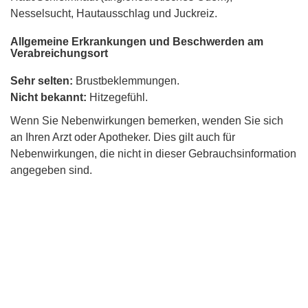
Nesselsucht, Hautausschlag und Juckreiz.
Allgemeine Erkrankungen und Beschwerden am
Verabreichungsort
Sehr selten:
Brustbeklemmungen.
Nicht bekannt:
Hitzegefühl.
Wenn Sie Nebenwirkungen bemerken, wenden Sie sich
an Ihren Arzt oder Apotheker. Dies gilt auch für
Nebenwirkungen, die nicht in dieser Gebrauchsinformation
angegeben sind.