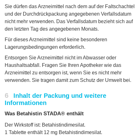
Sie dürfen das Arzneimittel nach dem auf der Faltschachtel
und der Durchdrückpackung angegebenen Verfallsdatum
nicht mehr verwenden. Das Verfallsdatum bezieht sich auf
den letzten Tag des angegebenen Monats.
Für dieses Arzneimittel sind keine besonderen
Lagerungsbedingungen erforderlich.
Entsorgen Sie Arzneimittel nicht im Abwasser oder
Haushaltsabfall. Fragen Sie Ihren Apotheker wie das
Arzneimittel zu entsorgen ist, wenn Sie es nicht mehr
verwenden. Sie tragen damit zum Schutz der Umwelt bei.
6
Inhalt der Packung und weitere
Informationen
Was Betahistin STADA® enthält
Der Wirkstoff ist: Betahistindimesilat.
1 Tablette enthält 12 mg Betahistindimesilat.