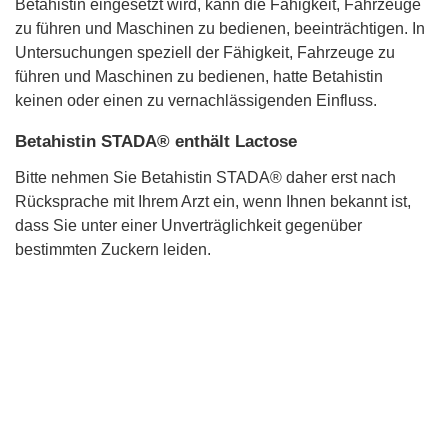
Betahistin eingesetzt wird, kann die Fähigkeit, Fahrzeuge
zu führen und Maschinen zu bedienen, beeinträchtigen. In
Untersuchungen speziell der Fähigkeit, Fahrzeuge zu
führen und Maschinen zu bedienen, hatte Betahistin
keinen oder einen zu vernachlässigenden Einfluss.
Betahistin STADA® enthält Lactose
Bitte nehmen Sie Betahistin STADA® daher erst nach
Rücksprache mit Ihrem Arzt ein, wenn Ihnen bekannt ist,
dass Sie unter einer Unverträglichkeit gegenüber
bestimmten Zuckern leiden.