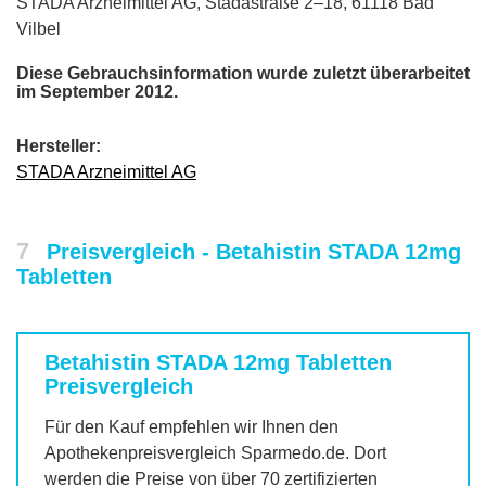
STADA Arzneimittel AG, Stadastraße 2–18, 61118 Bad
Vilbel
Diese Gebrauchsinformation wurde zuletzt überarbeitet
im September 2012.
Hersteller:
STADA Arzneimittel AG
7
Preisvergleich - Betahistin STADA 12mg
Tabletten
Betahistin STADA 12mg Tabletten
Preisvergleich
Für den Kauf empfehlen wir Ihnen den
Apothekenpreisvergleich Sparmedo.de. Dort
werden die Preise von über 70 zertifizierten