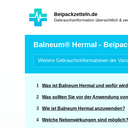
Hauptinhalt
Hlavní
Beipackzetteln.de
navigace
Gebrauchsinformation übersichtlich & ver
Balneum® Hermal - Beipack
Weitere
Gebrauchsinformationen der
Vari
Was ist Balneum Hermal und wofür wir
Was sollten Sie vor der Anwendung vo
Wie ist Balneum Hermal anzuwenden?
Welche Nebenwirkungen sind möglich