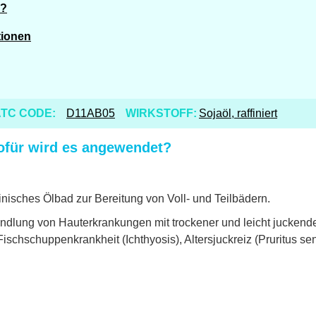
n?
tionen
TC CODE:
D11AB05
WIRKSTOFF:
Sojaöl, raffiniert
ofür wird es angewendet?
zinisches Ölbad zur Bereitung von Voll- und Teilbädern.
dlung von Hauterkrankungen mit trockener und leicht juckend
 Fischschuppenkrankheit (Ichthyosis), Altersjuckreiz (Pruritus