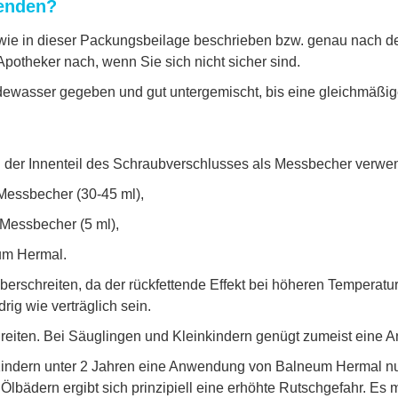
enden?
ie in dieser Packungsbeilage beschrieben bzw. genau nach der
potheker nach, wenn Sie sich nicht sicher sind.
wasser gegeben und gut untergemischt, bis eine gleichmäßige V
der Innenteil des Schraubverschlusses als Messbecher verwe
 Messbecher (30-45 ml),
 Messbecher (5 ml),
eum Hermal.
berschreiten, da der rückfettende Effekt bei höheren Temperat
rig wie verträglich sein.
hreiten. Bei Säuglingen und Kleinkindern genügt zumeist ein
indern unter 2 Jahren eine Anwendung von Balneum Hermal nur 
 Ölbädern ergibt sich prinzipiell eine erhöhte Rutschgefahr. E