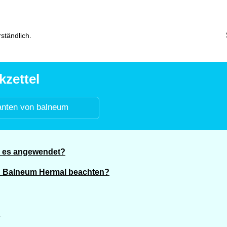
ständlich.
zettel
anten von balneum
d es angewendet?
n Balneum Hermal beachten?
?