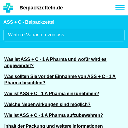
Hauptinhalt
Beipackzetteln.de
Tog
nav
ASS + C - Beipackzettel
Weitere
Varianten von ass
Was ist ASS + C - 1 A Pharma und wofür wird es
angewendet?
Was sollten Sie vor der Einnahme von ASS + C - 1 A
Pharma beachten?
Wie ist ASS + C - 1 A Pharma einzunehmen?
Welche Nebenwirkungen sind möglich?
Wie ist ASS + C - 1 A Pharma aufzubewahren?
Inhalt der Packung und weitere Informationen