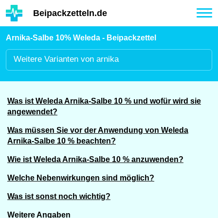
Hauptinhalt
Beipackzetteln.de
Tog
nav
Arnika-Salbe 10% Weleda - Beipackzettel
Weitere
Varianten von arnika
Was ist Weleda Arnika-Salbe 10 % und wofür wird sie
angewendet?
Was müssen Sie vor der Anwendung von Weleda
Arnika-Salbe 10 % beachten?
Wie ist Weleda Arnika-Salbe 10 % anzuwenden?
Welche Nebenwirkungen sind möglich?
Was ist sonst noch wichtig?
Weitere Angaben