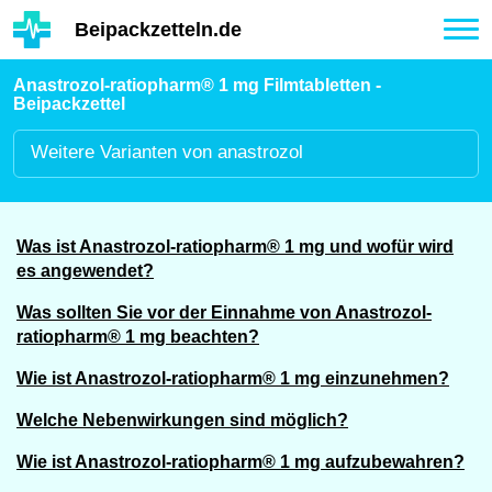
Hauptinhalt
Beipackzetteln.de
Tog
nav
Anastrozol-ratiopharm® 1 mg Filmtabletten -
Beipackzettel
Weitere
Varianten von anastrozol
Was ist Anastrozol-ratiopharm® 1 mg und wofür wird
es angewendet?
Was sollten Sie vor der Einnahme von Anastrozol-
ratiopharm® 1 mg beachten?
Wie ist Anastrozol-ratiopharm® 1 mg einzunehmen?
Welche Nebenwirkungen sind möglich?
Wie ist Anastrozol-ratiopharm® 1 mg aufzubewahren?