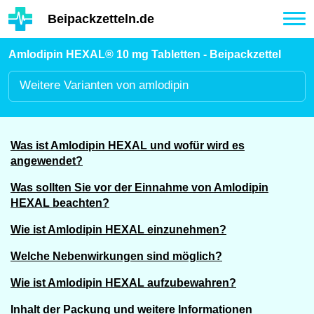
Hauptinhalt
Beipackzetteln.de
Tog
nav
Amlodipin HEXAL® 10 mg Tabletten - Beipackzettel
Weitere
Varianten von amlodipin
Was ist Amlodipin HEXAL und wofür wird es
angewendet?
Was sollten Sie vor der Einnahme von Amlodipin
HEXAL beachten?
Wie ist Amlodipin HEXAL einzunehmen?
Welche Nebenwirkungen sind möglich?
Wie ist Amlodipin HEXAL aufzubewahren?
Inhalt der Packung und weitere Informationen