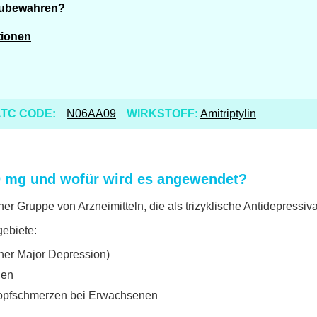
fzubewahren?
tionen
TC CODE:
N06AA09
WIRKSTOFF:
Amitriptylin
00 mg und wofür wird es angewendet?
er Gruppe von Arzneimitteln, die als trizyklische Antidepressiv
ebiete:
ner Major Depression)
nen
opfschmerzen bei Erwachsenen