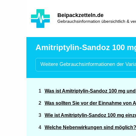
Hauptinhalt
Hlavní
Beipackzetteln.de
navigace
Gebrauchsinformation übersichtlich & ver
Amitriptylin-Sandoz 100 mg
Weitere
Gebrauchsinformationen der
Vari
Was ist Amitriptylin-Sandoz 100 mg un
Was sollten Sie vor der Einnahme von 
Wie ist Amitriptylin-Sandoz 100 mg ei
Welche Nebenwirkungen sind möglich