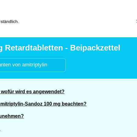
ständlich.
 Retardtabletten - Beipackzettel
anten von amitriptylin
d wofür wird es angewendet?
Amitriptylin-Sandoz 100 mg beachten?
nzunehmen?
?