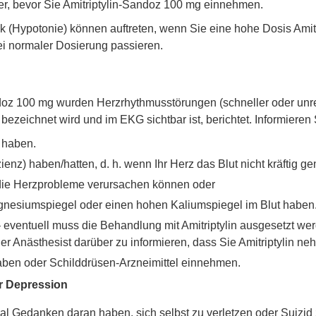
ker, bevor Sie Amitriptylin-Sandoz 100 mg einnehmen.
k (Hypotonie) können auftreten, wenn Sie eine hohe Dosis Ami
ei normaler Dosierung passieren.
doz 100 mg wurden Herzrhythmusstörungen (schneller oder unr
bezeichnet wird und im EKG sichtbar ist, berichtet. Informieren S
 haben.
enz) haben/hatten, d. h. wenn Ihr Herz das Blut nicht kräftig g
die Herzprobleme verursachen können oder
gnesiumspiegel oder einen hohen Kaliumspiegel im Blut haben
– eventuell muss die Behandlung mit Amitriptylin ausgesetzt we
 der Anästhesist darüber zu informieren, dass Sie Amitriptylin n
aben oder Schilddrüsen-Arzneimittel einnehmen.
r Depression
l Gedanken daran haben, sich selbst zu verletzen oder Suizi