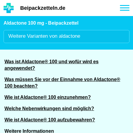
Hauptinhalt
Beipackzetteln.de
Tog
nav
Aldactone 100 mg - Beipackzettel
Weitere
Varianten von aldactone
Was ist Aldactone® 100 und wofür wird es
angewendet?
Was müssen Sie vor der Einnahme von Aldactone®
100 beachten?
Wie ist Aldactone® 100 einzunehmen?
Welche Nebenwirkungen sind möglich?
Wie ist Aldactone® 100 aufzubewahren?
Weitere Informationen