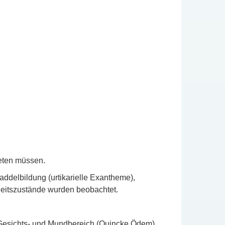
reten müssen.
ddelbildung (urtikarielle Exantheme),
eitszustände wurden beobachtet.
 Gesichts- und Mundbereich (Quincke Ödem),