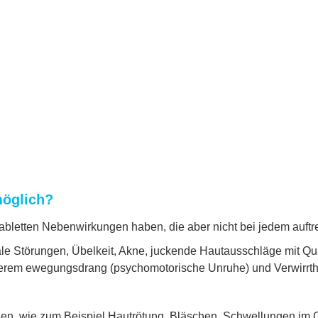
öglich?
tabletten Nebenwirkungen haben, die aber nicht bei jedem auft
le Störungen, Übelkeit, Akne, juckende Hautausschläge mit Qua
rem ewegungsdrang (psychomotorische Unruhe) und Verwirrth
onen, wie zum Beispiel Hautrötung, Bläschen, Schwellungen im