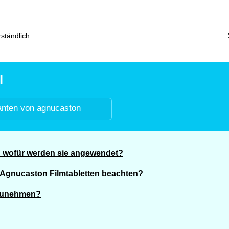
ständlich.
l
anten von agnucaston
d wofür werden sie angewendet?
Agnucaston Filmtabletten beachten?
nzunehmen?
?