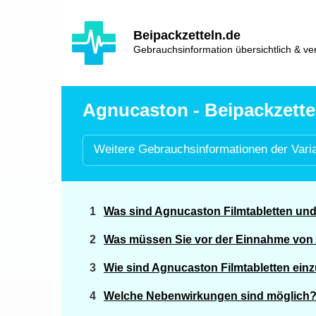
Hauptinhalt
Hlavní
Beipackzetteln.de
navigace
Gebrauchsinformation übersichtlich & ver
Agnucaston - Beipackzette
Weitere
Gebrauchsinformationen der
Vari
Was sind Agnucaston Filmtabletten un
Was müssen Sie vor der Einnahme von 
Wie sind Agnucaston Filmtabletten ei
Welche Nebenwirkungen sind möglich