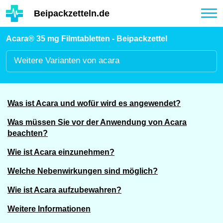
Hauptinhalt
Beipackzetteln.de
Tog
nav
Acara® 35 mg Filmtabletten - Beipackzettel
Weitere
Varianten von acara
Was ist Acara und wofür wird es angewendet?
Was müssen Sie vor der Anwendung von Acara
beachten?
Wie ist Acara einzunehmen?
Welche Nebenwirkungen sind möglich?
Wie ist Acara aufzubewahren?
Weitere Informationen