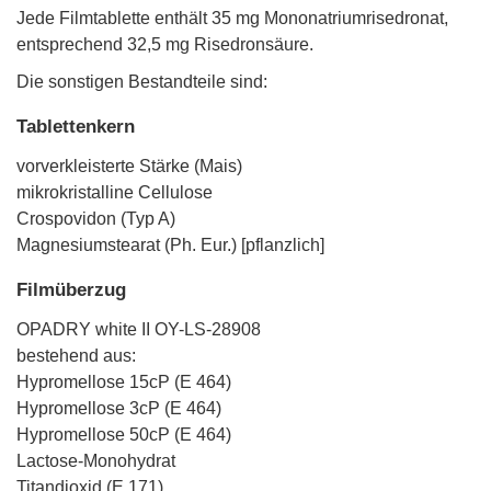
Jede Filmtablette enthält 35 mg Mononatriumrisedronat,
entsprechend 32,5 mg Risedronsäure.
Die sonstigen Bestandteile sind:
Tablettenkern
vorverkleisterte Stärke (Mais)
mikrokristalline Cellulose
Crospovidon (Typ A)
Magnesiumstearat (Ph. Eur.) [pflanzlich]
Filmüberzug
OPADRY white II OY-LS-28908
bestehend aus:
Hypromellose 15cP (E 464)
Hypromellose 3cP (E 464)
Hypromellose 50cP (E 464)
Lactose-Monohydrat
Titandioxid (E 171)