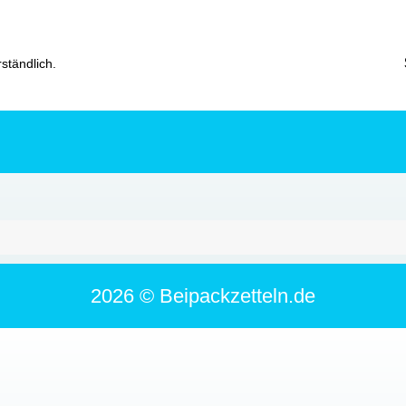
ständlich.
2026 © Beipackzetteln.de