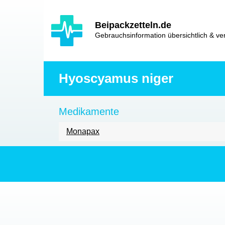
Hauptinhalt
Hlavní
Beipackzetteln.de
navigace
Gebrauchsinformation übersichtlich & ver
Hyoscyamus niger
Medikamente
Monapax