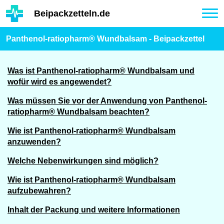
Hauptinhalt
Beipackzetteln.de
Tog
nav
Panthenol-ratiopharm® Wundbalsam - Beipackzettel
Was ist Panthenol-ratiopharm® Wundbalsam und
wofür wird es angewendet?
Was müssen Sie vor der Anwendung von Panthenol-
ratiopharm® Wundbalsam beachten?
Wie ist Panthenol-ratiopharm® Wundbalsam
anzuwenden?
Welche Nebenwirkungen sind möglich?
Wie ist Panthenol-ratiopharm® Wundbalsam
aufzubewahren?
Inhalt der Packung und weitere Informationen