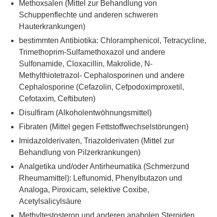
Methoxsalen (Mittel zur Behandlung von
Schuppenflechte und anderen schweren
Hauterkrankungen)
bestimmten Antibiotika: Chloramphenicol, Tetracycline,
Trimethoprim-Sulfamethoxazol und andere
Sulfonamide, Cloxacillin, Makrolide, N-
Methylthiotetrazol- Cephalosporinen und andere
Cephalosporine (Cefazolin, Cefpodoximproxetil,
Cefotaxim, Ceftibuten)
Disulfiram (Alkoholentwöhnungsmittel)
Fibraten (Mittel gegen Fettstoffwechselstörungen)
Imidazolderivaten, Triazolderivaten (Mittel zur
Behandlung von Pilzerkrankungen)
Analgetika und/oder Antirheumatika (Schmerzund
Rheumamittel): Leflunomid, Phenylbutazon und
Analoga, Piroxicam, selektive Coxibe,
Acetylsalicylsäure
Methyltestosteron und anderen anabolen Steroiden