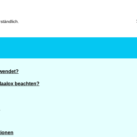
ständlich.
ewendet?
Maalox beachten?
?
tionen