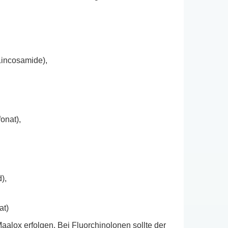
Lincosamide),
onat),
),
at)
lox erfolgen. Bei Fluorchinolonen sollte der