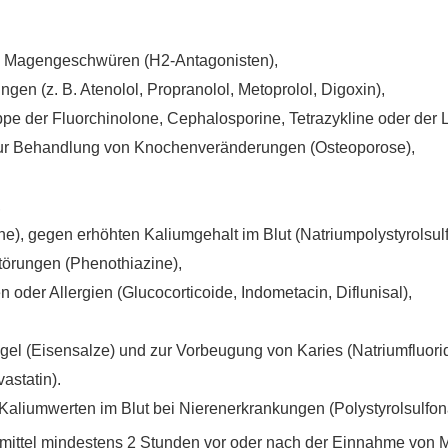
on Magengeschwüren (H2-Antagonisten),
gen (z. B. Atenolol, Propranolol, Metoprolol, Digoxin),
uppe der Fluorchinolone, Cephalosporine, Tetrazykline oder der 
 zur Behandlung von Knochenveränderungen (Osteoporose),
,
e), gegen erhöhten Kaliumgehalt im Blut (Natriumpolystyrolsulf
törungen (Phenothiazine),
der Allergien (Glucocorticoide, Indometacin, Diflunisal),
el (Eisensalze) und zur Vorbeugung von Karies (Natriumfluorid
astatin).
Kaliumwerten im Blut bei Nierenerkrankungen (Polystyrolsulfon
ittel mindestens 2 Stunden vor oder nach der Einnahme von Maa