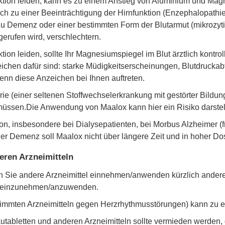
tion leiden, kann es zu einem Anstieg von Aluminium und Magn
 zu einer Beeinträchtigung der Hirnfunktion (Enzephalopathie
 Demenz oder einer bestimmten Form der Blutarmut (mikrozyt
erufen wird, verschlechtern.
on leiden, sollte Ihr Magnesiumspiegel im Blut ärztlich kontroll
hen dafür sind: starke Müdigkeitserscheinungen, Blutdruckabf
enn diese Anzeichen bei Ihnen auftreten.
ie (einer seltenen Stoffwechselerkrankung mit gestörter Bildung
müssen.Die Anwendung von Maalox kann hier ein Risiko darstel
ion, insbesondere bei Dialysepatienten, bei Morbus Alzheimer (
der Demenz soll Maalox nicht über längere Zeit und in hoher 
ren Arzneimitteln
enn Sie andere Arzneimittel einnehmen/anwenden kürzlich and
el einzunehmen/anzuwenden.
mten Arzneimitteln gegen Herzrhythmusstörungen) kann zu ei
utabletten und anderen Arzneimitteln sollte vermieden werden,