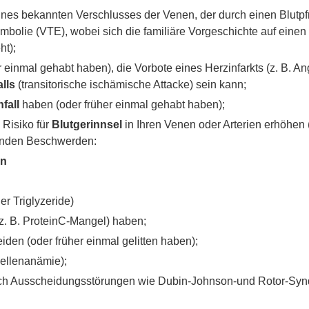
eines bekannten Verschlusses der Venen, der durch einen Blutp
olie (VTE), wobei sich die familiäre Vorgeschichte auf einen G
ht);
 einmal gehabt haben), die Vorbote eines Herzinfarkts (z. B. An
lls
(transitorische ischämische Attacke) sein kann;
fall
haben (oder früher einmal gehabt haben);
Risiko für
Blutgerinnsel
in Ihren Venen oder Arterien erhöhen
lgenden Beschwerden:
en
er Triglyzeride)
z. B. ProteinC-Mangel) haben;
eiden (oder früher einmal gelitten haben);
zellenanämie);
ch Ausscheidungsstörungen wie Dubin-Johnson-und Rotor-Syndr