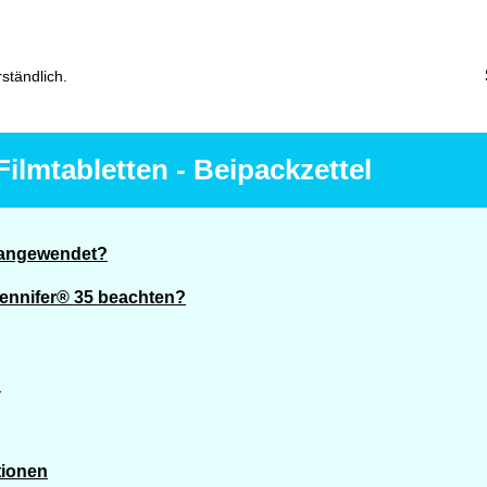
ständlich.
ilmtabletten - Beipackzettel
s angewendet?
Jennifer® 35 beachten?
?
tionen