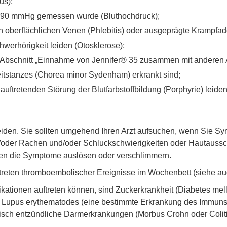
us);
40/90 mmHg gemessen wurde (Bluthochdruck);
 oberflächlichen Venen (Phlebitis) oder ausgeprägte Krampfad
werhörigkeit leiden (Otosklerose);
e Abschnitt „Einnahme von Jennifer® 35 zusammen mit anderen A
itstanzes (Chorea minor Sydenham) erkrankt sind;
uftretenden Störung der Blutfarbstoffbildung (Porphyrie) leid
iden. Sie sollten umgehend Ihren Arzt aufsuchen, wenn Sie 
/oder Rachen und/oder Schluckschwierigkeiten oder Hautaus
nnen die Symptome auslösen oder verschlimmern.
ftreten thromboembolischer Ereignisse im Wochenbett (siehe auc
tionen auftreten können, sind Zuckerkrankheit (Diabetes melli
Lupus erythematodes (eine bestimmte Erkrankung des Immunsys
sch entzündliche Darmerkrankungen (Morbus Crohn oder Coliti