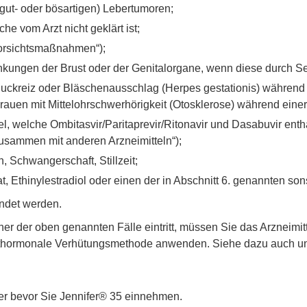
ut- oder bösartigen) Lebertumoren;
e vom Arzt nicht geklärt ist;
Vorsichtsmaßnahmen“);
nkungen der Brust oder der Genitalorgane, wenn diese durch S
Juckreiz oder Bläschenausschlag (Herpes gestationis) während
uen mit Mittelohrschwerhörigkeit (Otosklerose) während einer
l, welche Ombitasvir/Paritaprevir/Ritonavir und Dasabuvir enth
sammen mit anderen Arzneimitteln“);
Schwangerschaft, Stillzeit;
 Ethinylestradiol oder einen der in Abschnitt 6. genannten sons
ndet werden.
 der oben genannten Fälle eintritt, müssen Sie das Arzneimitte
ichthormonale Verhütungsmethode anwenden. Siehe dazu auch u
ker bevor Sie Jennifer® 35 einnehmen.