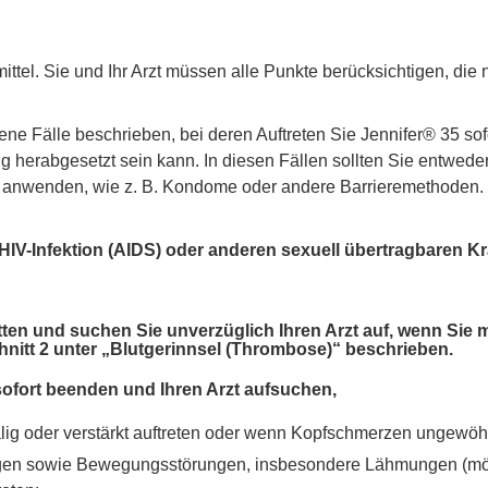
mittel. Sie und Ihr Arzt müssen alle Punkte berücksichtigen, di
ne Fälle beschrieben, bei deren Auftreten Sie Jennifer® 35 sof
g herabgesetzt sein kann. In diesen Fällen sollten Sie entwed
 anwenden, wie z. B. Kondome oder andere Barrieremethoden. 
 HIV-Infektion (AIDS) oder anderen sexuell übertragbaren K
ten und suchen Sie unverzüglich Ihren Arzt auf, wenn Sie 
nitt 2 unter „Blutgerinnsel (Thrombose)“ beschrieben.
sofort beenden und Ihren Arzt aufsuchen,
g oder verstärkt auftreten oder wenn Kopfschmerzen ungewöhnl
ngen sowie Bewegungsstörungen, insbesondere Lähmungen (mögl