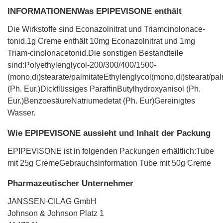
INFORMATIONENWas EPIPEVISONE enthält
Die Wirkstoffe sind Econazolnitrat und Triamcinolonace-
tonid.1g Creme enthält 10mg Econazolnitrat und 1mg
Triam-cinolonacetonid.Die sonstigen Bestandteile
sind:Polyethylenglycol-200/300/400/1500-
(mono,di)stearate/palmitateEthylenglycol(mono,di)stearat/pa
(Ph. Eur.)Dickflüssiges ParaffinButylhydroxyanisol (Ph.
Eur.)BenzoesäureNatriumedetat (Ph. Eur)Gereinigtes
Wasser.
Wie EPIPEVISONE aussieht und Inhalt der Packung
EPIPEVISONE ist in folgenden Packungen erhältlich:Tube
mit 25g CremeGebrauchsinformation Tube mit 50g Creme
Pharmazeutischer Unternehmer
JANSSEN-CILAG GmbH
Johnson & Johnson Platz 1