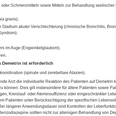
af- oder Schmerzmitteln sowie Mitteln zur Behandlung seelisch
a gravis).
 Stadium akuter Verschlechterung (chronische Bronchitis, Bro
Syndrom).
ers im Auge (Engwinkelglaukom).
ren.
Demetrin ist erforderlich
ordination (spinale und zerebellare Ataxien).
e Arzt die individuelle Reaktion des Patienten auf Demetrin ko
u können. Dies gilt insbesondere für ältere Patienten sowie P
en, Kreislauf- oder Ateminsuffizienz oder eingeschränkter Lebe
dem Patienten unter Berücksichtigung der spezifischen Lebenssitu
Bei längerer Anwendungsdauer sind Kontrollen der Leberfunkti
enzodiazepine sollten nicht zur alleinigen Behandlung von De