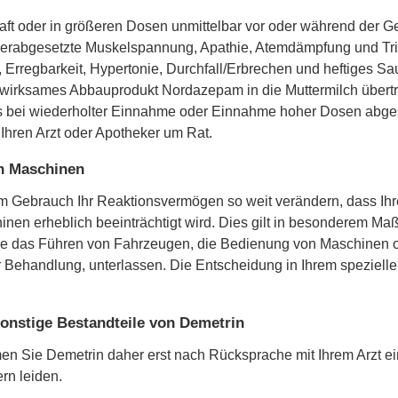
t oder in größeren Dosen unmittelbar vor oder während der 
herabgesetzte Muskelspannung, Apathie, Atemdämpfung und Tri
Erregbarkeit, Hypertonie, Durchfall/Erbrechen und heftiges Sau
n wirksames Abbauprodukt Nordazepam in die Muttermilch übertr
s bei wiederholter Einnahme oder Einnahme hoher Dosen abgest
hren Arzt oder Apotheker um Rat.
on Maschinen
ebrauch Ihr Reaktionsvermögen so weit verändern, dass Ihre
en erheblich beeinträchtigt wird. Dies gilt in besonderem Ma
e das Führen von Fahrzeugen, die Bedienung von Maschinen ode
ehandlung, unterlassen. Die Entscheidung in Ihrem speziellen Fal
onstige Bestandteile von Demetrin
men Sie Demetrin daher erst nach Rücksprache mit Ihrem Arzt ei
rn leiden.