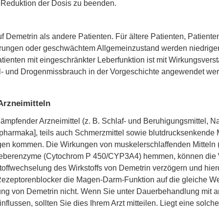
 Reduktion der Dosis zu beenden.
f Demetrin als andere Patienten. Für ältere Patienten, Patienten
erungen oder geschwächtem Allgemeinzustand werden niedrigere
ienten mit eingeschränkter Leberfunktion ist mit Wirkungsvers
hol- und Drogenmissbrauch in der Vorgeschichte angewendet wer
Arzneimitteln
mpfender Arzneimittel (z. B. Schlaf- und Beruhigungsmittel, Nar
armaka], teils auch Schmerzmittel sowie blutdrucksenkende Mi
ngen kommen. Die Wirkungen von muskelerschlaffenden Mitteln
te Leberenzyme (Cytochrom P 450/CYP3A4) hemmen, können die
erstoffwechselung des Wirkstoffs von Demetrin verzögern und h
-Rezeptorenblocker die Magen-Darm-Funktion auf die gleiche We
ng von Demetrin nicht. Wenn Sie unter Dauerbehandlung mit an
nflussen, sollten Sie dies Ihrem Arzt mitteilen. Liegt eine solc