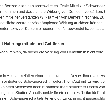
on Benzodiazepinen abschwächen. Orale Mittel zur Schwangersc
n hemmen und dadurch die Wirkung von Demetrin verstärken. Pat
n mit einer verstärkten Wirksamkeit von Demetrin rechnen. 
usätzliche zentralnervös dämpfende Wirkung auslösen können. Bi
enden bzw. vor Kurzem eingenommen/angewendet haben, auch 
t Nahrungsmitteln und Getränken
ohol trinken, da dieser die Wirkung von Demetrin in nicht vor
ur in Ausnahmefällen einnehmen, wenn Ihr Arzt es Ihnen aus zw
n eintretende Schwangerschaft sofort Ihrem Arzt mit! Er wird ü
siko beim Menschen nach Einnahme therapeutischer Dosen von
ologische Studien Anhaltspunkte für ein erhöhtes Risiko für Feh
sten Schwangerschaftsdrittel erfolgt. Es kann nicht ausgesch