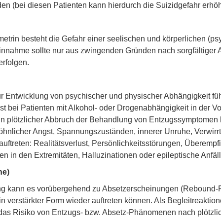
n (bei diesen Patienten kann hierdurch die Suizidgefahr erhöh
trin besteht die Gefahr einer seelischen und körperlichen (p
 Einnahme sollte nur aus zwingenden Gründen nach sorgfältige
rfolgen.
ntwicklung von psychischer und physischer Abhängigkeit führe
t bei Patienten mit Alkohol- oder Drogenabhängigkeit in der Vo
 ein plötzlicher Abbruch der Behandlung von Entzugssymptomen b
licher Angst, Spannungszuständen, innerer Unruhe, Verwirrth
treten: Realitätsverlust, Persönlichkeitsstörungen, Überempf
n in den Extremitäten, Halluzinationen oder epileptische Anfäl
ne)
ng kann es vorübergehend zu Absetzerscheinungen (Rebound
 in verstärkter Form wieder auftreten können. Als Begleitreakt
as Risiko von Entzugs- bzw. Absetz-Phänomenen nach plötzlic